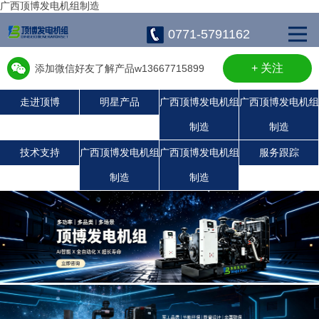
广西顶博发电机组制造
0771-5791162
+ 关注
添加微信好友了解产品w13667715899
走进顶博
明星产品
广西顶博发电机组
广西顶博发电机组
制造
制造
广西顶博发电机组制造:沃尔沃发电机组
广西顶博发电机组制造:潍柴发电机组
康明斯广西顶博发电机组制造
珀金斯发电机组
静音发电机组
上柴发电机组
玉柴发电机组
技术支持
广西顶博发电机组
广西顶博发电机组
服务跟踪
制造
制造